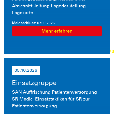
im
Abschnittsleitung Lagedarstellung
Inte
Lagekarte
Ser
Cen
Meldeschluss:
07.09.2026
der
Mehr erfahren
DL
unt
dlrg
Für
den
05.10.2026
Zug
ben
Einsatzgruppe
ihr
ein
SAN Auffrischung Patientenversorgung
DL
SR Medic Einsatztaktiken für SR zur
Acc
Patientenversorgung
Die