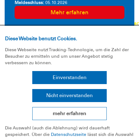
Meldeschluss:
05.10.2026
kön
Mehr erfahren
ihr
hier
erst
Diese Website benutzt Cookies.
Als
Gli
Diese Webseite nutzt Tracking-Technologie, um die Zahl der
geb
Besucher zu ermitteln und um unser Angebot stetig
24.10.2026
verbessern zu können.
ihr
dan
Einsatzgruppe
Einverstanden
DL
Abseilen im Gelände techniche Rettung
Bop
aus wasserführenden
Nicht einverstanden
an
Klammen/Schluchten Vesorgung von
und
Patienten
mehr erfahren
wir
sch
Meldeschluss:
24.10.2026
Die Auswahl (auch die Ablehnung) wird dauerhaft
euc
Mehr erfahren
gespeichert. Über die
Datenschutzseite
lässt sich die Auswahl