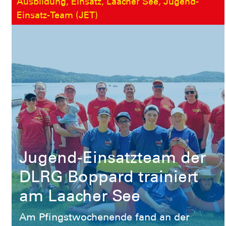
Ausbildung, Einsatz, Laacher See, Jugend-
Einsatz-Team (JET)
Jugend-Einsatzteam der
DLRG Boppard trainiert
am Laacher See
Am Pfingstwochenende fand an der