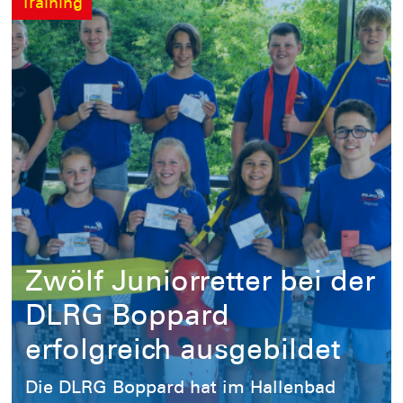
Training
Zwölf Juniorretter bei der
DLRG Boppard
erfolgreich ausgebildet
Die DLRG Boppard hat im Hallenbad