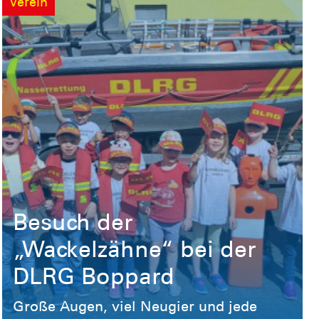
Verein
Besuch der
„Wackelzähne“ bei der
DLRG Boppard
Große Augen, viel Neugier und jede