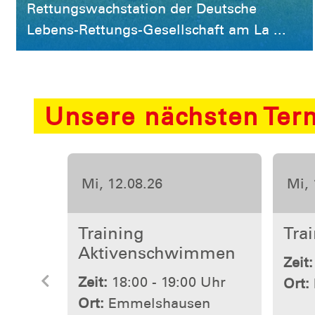
Rettungswachstation der Deutsche
Lebens-Rettungs-Gesellschaft am La ...
Unsere nächsten Ter
Sa, 22.08.26
Mi, 
Aqualand 2026
Trai
Akt
Zeit:
08:00 - 18:00 Uhr
Vorherige
Zeit:
Ort:
Köln
Ort: